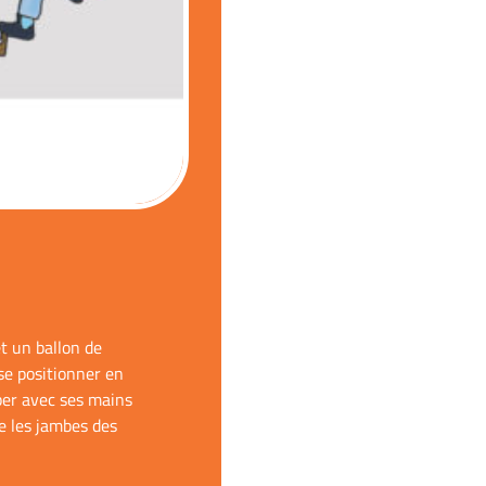
t un ballon de
se positionner en
pper avec ses mains
re les jambes des