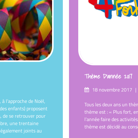
Thème D’année 2017
Posté
18 novembre 2017
sur
à l’approche de Noël,
Tous les deux ans un thèm
 des enfants) proposent
thème est : « Plus fort, 
s, de se retrouver pour
l’année faire des activité
bre, une trentaine
thème est décidé au conse
t également joints au