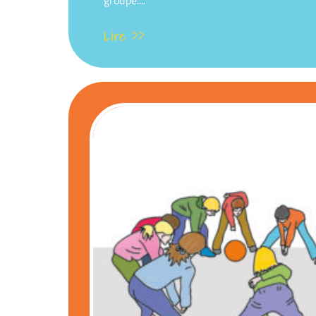
groupe....
Lire >>