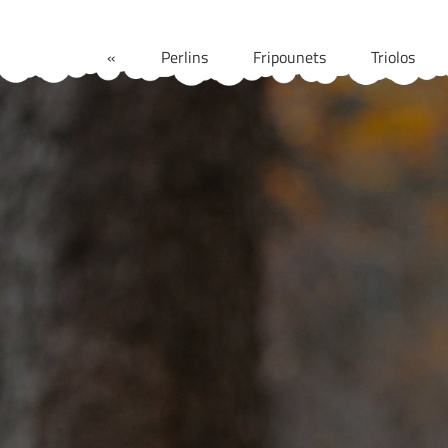
Aller
au
«
Perlins
Fripounets
Triolos
contenu