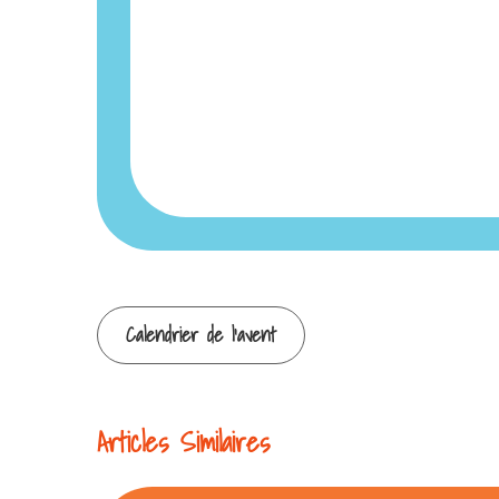
Continuer
Calendrier de l’avent
la
Articles Similaires
lecture