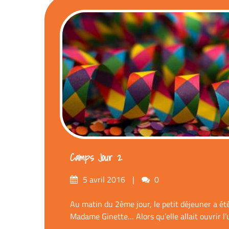
Camps Jour 2
Posté
commentaires
5 avril 2016
0
sur
Au matin du 2ème jour, le petit déjeuner a ét
Madame Ginette… Alors qu’elle allait ouvrir l’us