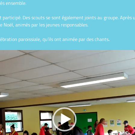
tés ensemble.
 participé. Des scouts se sont également joints au groupe. Après u
 de Noël, animés par les jeunes responsables.
élébration paroissiale, qu’ils ont animée par des chants
.
Lecteur
vidéo