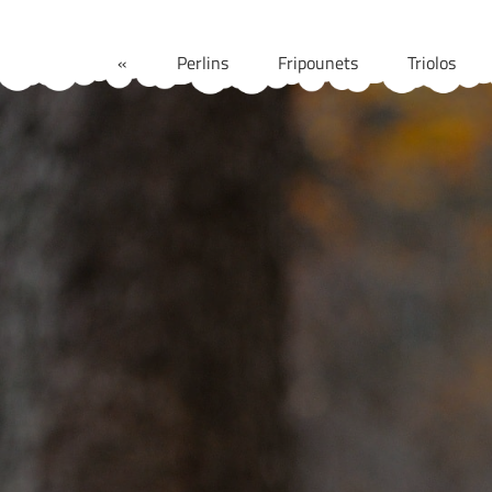
Aller
au
«
Perlins
Fripounets
Triolos
contenu