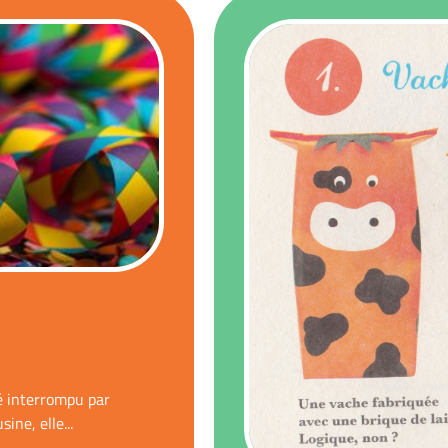
é interrompu par
ine, elle...