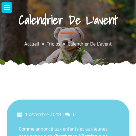
Aller
au
Calendrier De L’avent
contenu
Accueil
Triolos
Calendrier De L’avent
Posté
commentaires
1 décembre 2018
0
sur
Comme annoncé aux enfants et aux jeunes
dans nos revues
Ricochet
et
Vitamine
,
ainsi