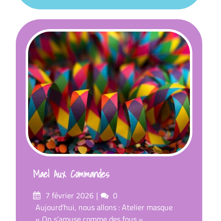
Mael Aux Commandes
Posté
commentaires
7 février 2026
0
sur
Aujourd’hui, nous allons : Atelier masque
« On s’amuse comme des fous »