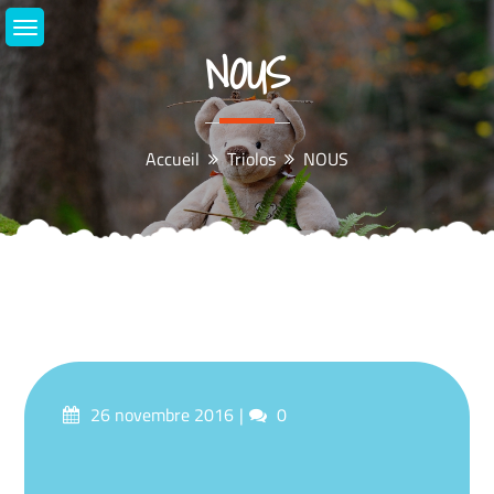
Aller
au
NOUS
contenu
Accueil
Triolos
NOUS
Posté
commentaires
26 novembre 2016
0
sur