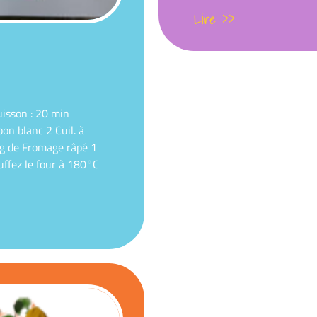
Lire >>
uisson : 20 min
on blanc 2 Cuil. à
g de Fromage râpé 1
ffez le four à 180°C