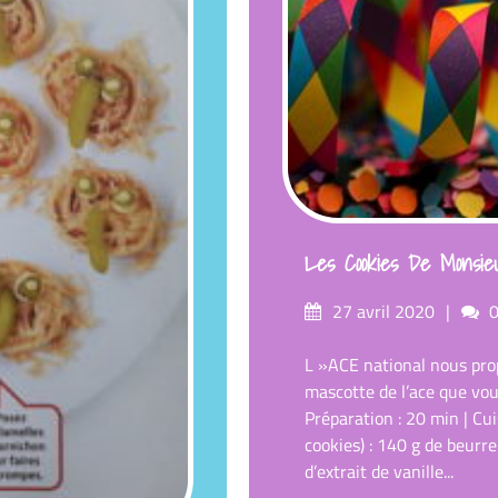
Les Cookies De Monsie
Posté
c
27 avril 2020
sur
L »ACE national nous prop
mascotte de l’ace que vou
Préparation : 20 min | Cu
cookies) : 140 g de beurre
d’extrait de vanille...