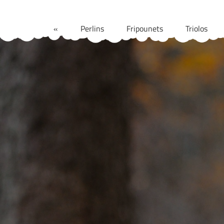
Aller
au
«
Perlins
Fripounets
Triolos
contenu