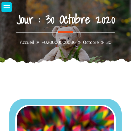
Aller
au
Jour :
30 Octobre 2020
contenu
Accueil
+020000000036
Octobre
30