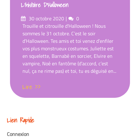
L’histoire D’Halloween
Posté
commentaires
30 octobre 2020
0
sur
Trouille et citrouille d’Halloween ! Nous
sommes le 31 octobre. C’est le soir
d’Halloween. Tes amis et toi venez d’enfiler
vos plus monstrueux costumes. Juliette est
en squelette, Barnabé en sorcier, Elvire en
vampire, Noé en fantôme (d’accord, c’est
nul, ça ne rime pas) et toi, tu es déguisé en...
Lire >>
Lien Rapide
Connexion