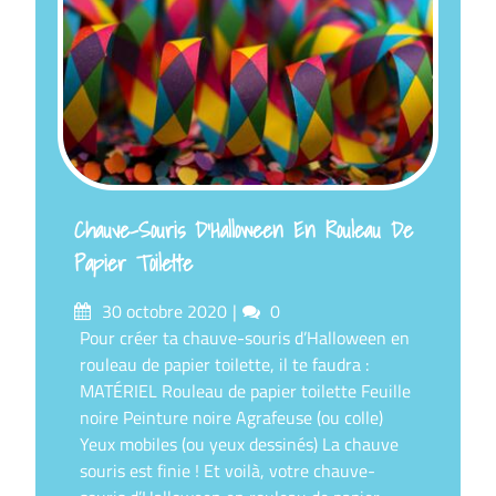
Chauve-Souris D’Halloween En Rouleau De
Papier Toilette
Posté
commentaires
30 octobre 2020
0
sur
Pour créer ta chauve-souris d’Halloween en
rouleau de papier toilette, il te faudra :
MATÉRIEL Rouleau de papier toilette Feuille
noire Peinture noire Agrafeuse (ou colle)
Yeux mobiles (ou yeux dessinés) La chauve
souris est finie ! Et voilà, votre chauve-