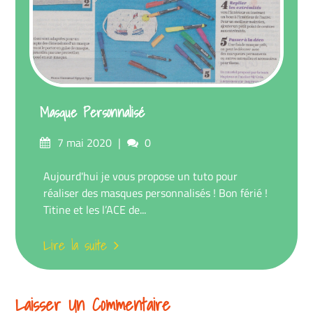
Masque Personnalisé
Posté
commentaires
7 mai 2020
0
sur
Aujourd'hui je vous propose un tuto pour
réaliser des masques personnalisés ! Bon férié !
Titine et les l’ACE de...
Lire la suite
Laisser Un Commentaire