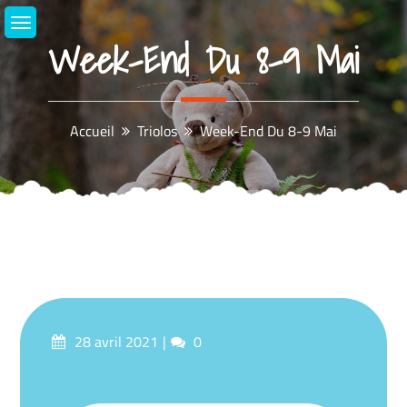
Aller
au
Week-End Du 8-9 Mai
contenu
Accueil
Triolos
Week-End Du 8-9 Mai
Posté
commentaires
28 avril 2021
0
sur