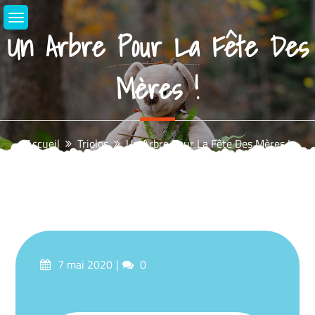
Aller
au
Un Arbre Pour La Fête Des
contenu
Mères !
Accueil
Triolos
Un Arbre Pour La Fête Des Mères !
Posté
commentaires
7 mai 2020
0
sur