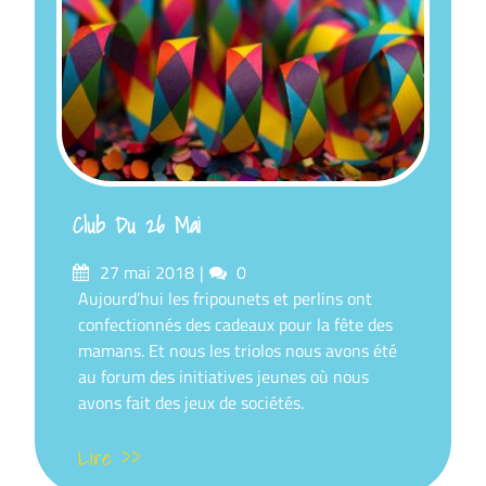
Club Du 26 Mai
Posté
commentaires
27 mai 2018
0
sur
Aujourd’hui les fripounets et perlins ont
confectionnés des cadeaux pour la fête des
mamans. Et nous les triolos nous avons été
au forum des initiatives jeunes où nous
avons fait des jeux de sociétés.
Lire >>