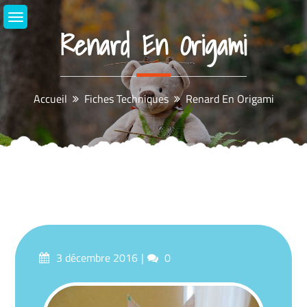
Aller
au
Renard En Origami
contenu
Accueil
Fiches Techniques
Renard En Origami
Posté
commentaires
3 décembre 2016
0
sur