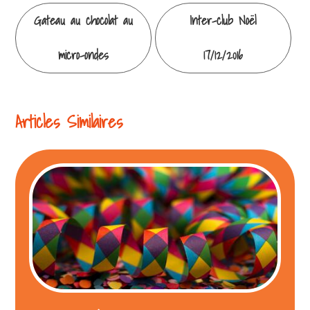
Continuer
Gateau au chocolat au
Inter-club Noël
la
micro-ondes
17/12/2016
lecture
Articles Similaires