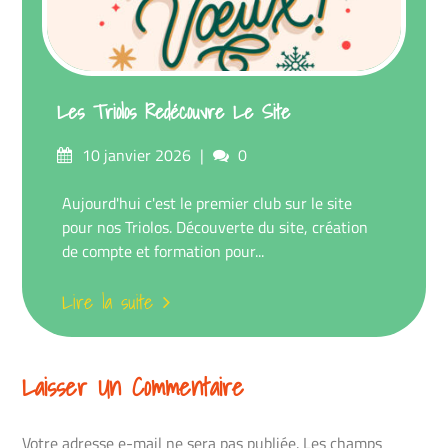
Les Triolos Redécouvre Le Site
Posté
commentaires
10 janvier 2026
0
sur
Aujourd'hui c'est le premier club sur le site
pour nos Triolos. Découverte du site, création
de compte et formation pour...
Lire la suite
Laisser Un Commentaire
Votre adresse e-mail ne sera pas publiée.
Les champs