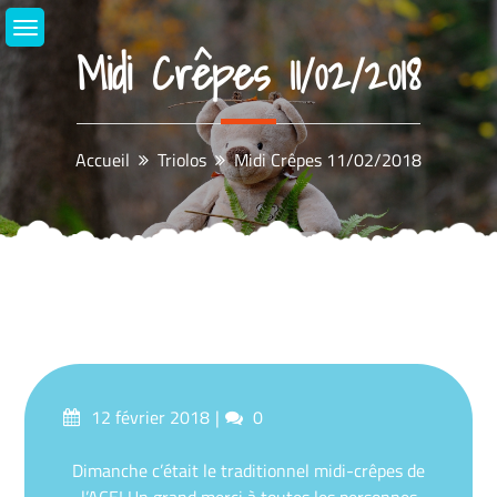
Aller
au
Midi Crêpes 11/02/2018
contenu
Accueil
Triolos
Midi Crêpes 11/02/2018
Posté
commentaires
12 février 2018
0
sur
Dimanche c’était le traditionnel midi-crêpes de
l’ACE
!
Un grand merci à toutes les personnes