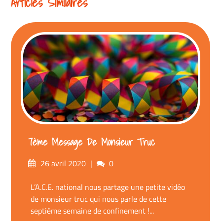
Articles Similaires
7ème Message De Monsieur Truc
Posté
commentaires
26 avril 2020
0
sur
L’A.C.E. national nous partage une petite vidéo
de monsieur truc qui nous parle de cette
septième semaine de confinement !...