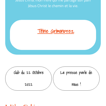
Jésus Christ mon frère qui me partage son pain
Jésus Christ le chemin et la vie.
Titine Grimonprez
Continuer
club du 22 Octobre
La presse parle de
la
2022
nous !
lecture