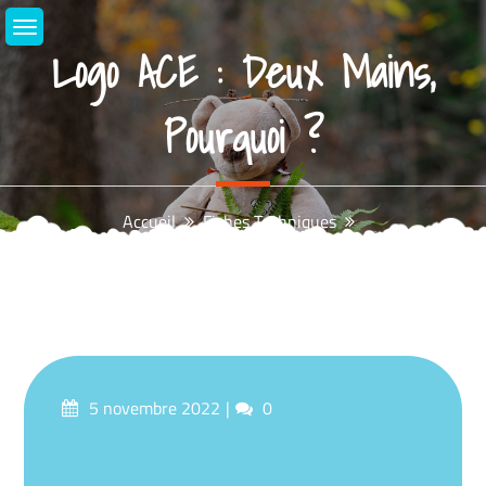
Aller
au
Logo ACE : Deux Mains,
contenu
Pourquoi ?
Accueil
Fiches Techniques
Logo ACE : Deux Mains, Pourquoi ?
Posté
commentaires
5 novembre 2022
0
sur