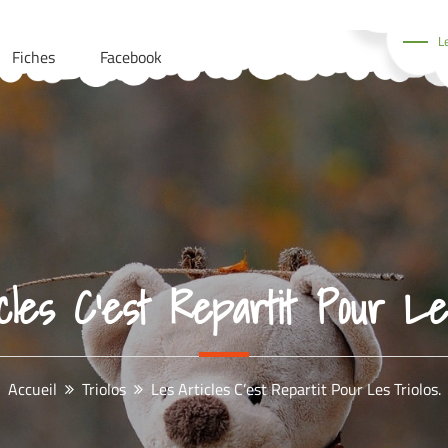
L
Fiches
Facebook
cles C’est Repartit Pour Les
Accueil
Triolos
Les Articles C’est Repartit Pour Les Triolos.