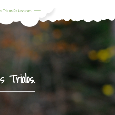
es Triolos De Lesneven
 Triolos.