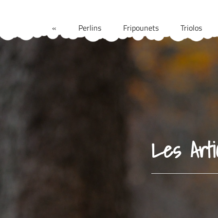
Aller
au
«
Perlins
Fripounets
Triolos
contenu
Les Arti