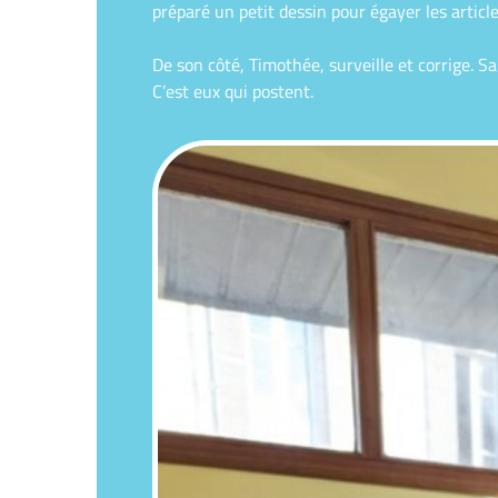
préparé un petit dessin pour égayer les artic
De son côté, Timothée, surveille et corrige. S
C’est eux qui postent.