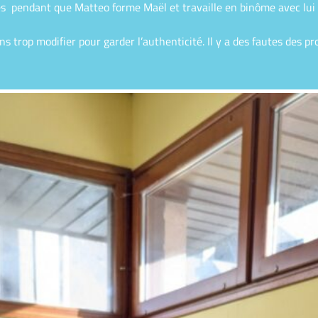
les pendant que Matteo forme Maël et travaille en binôme avec lui 
ans trop modifier pour garder l’authenticité. Il y a des fautes des 