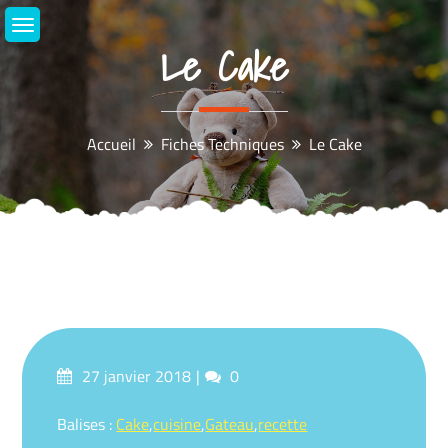
Aller
au
Le Cake
contenu
Accueil
Fiches Techniques
Le Cake
Posté
commentaires
27 janvier 2018
0
sur
Tagué
Balises :
Cake
,
cuisine
,
Gateau
,
recette