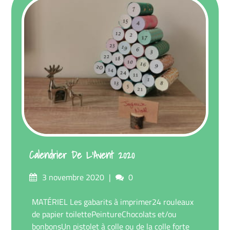
Calendrier De L’Avent 2020
Posté
commentaires
3 novembre 2020
0
sur
MATÉRIEL Les gabarits à imprimer24 rouleaux
de papier toilettePeintureChocolats et/ou
bonbonsUn pistolet à colle ou de la colle forte