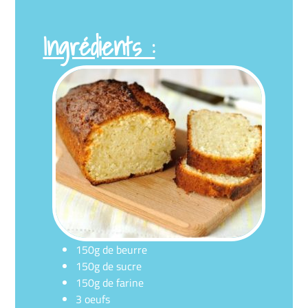
Ingrédients :
150g de beurre
150g de sucre
150g de farine
3 oeufs