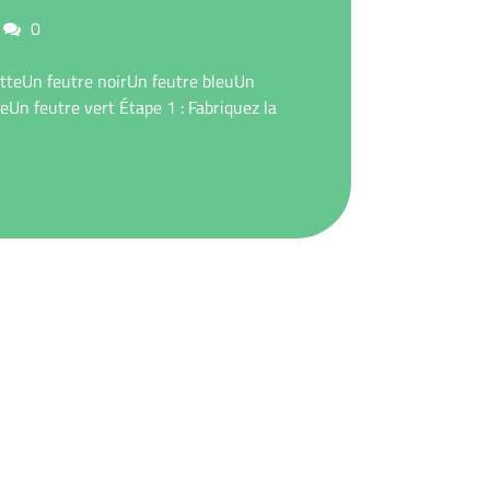
commentaires
0
tteUn feutre noirUn feutre bleuUn
eUn feutre vert Étape 1 : Fabriquez la