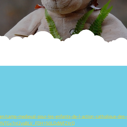
neven/camp-medieval-pour-les-enfants-de-l-action-catholique-d
vWIVTGy7nl2ysBLV_FDH150LQdWFZXrQ