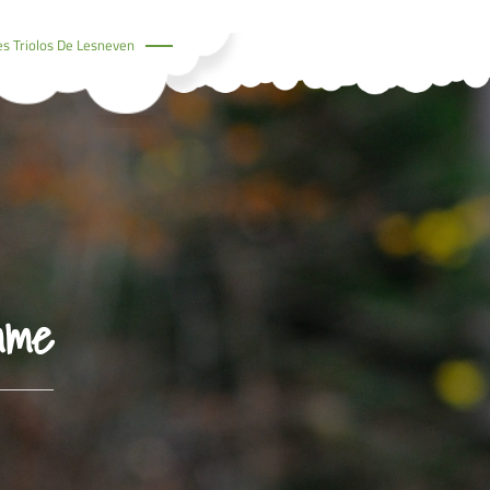
es Triolos De Lesneven
mme