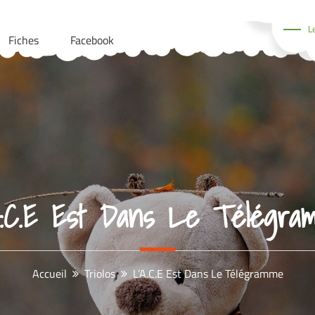
L
Fiches
Facebook
A.C.E Est Dans Le Télégra
Accueil
Triolos
L’A.C.E Est Dans Le Télégramme