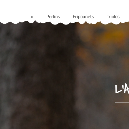
Aller
au
«
Perlins
Fripounets
Triolos
contenu
L’