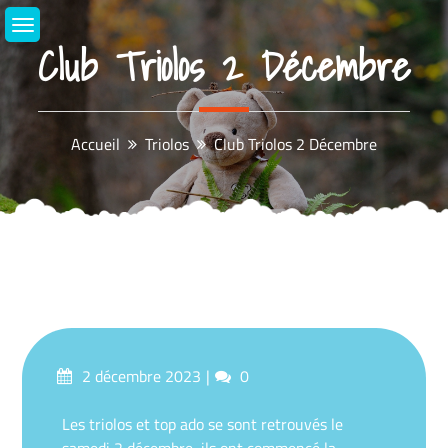
Aller
au
Club Triolos 2 Décembre
contenu
Accueil
Triolos
Club Triolos 2 Décembre
Posté
commentaires
2 décembre 2023
0
sur
Les triolos et top ado se sont retrouvés le
samedi 2 décembre, ils ont commencé la