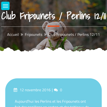
Aller
au
Club Fripounets / Perlins 12/11
contenu
Accueil
Fripounets
Club Fripounets / Perlins 12/11
Posté
commentaires
12 novembre 2016
0
sur
Aujourd’hui les Perlins et les Fripounets ont
fait des papillons en carton et des tableaux de