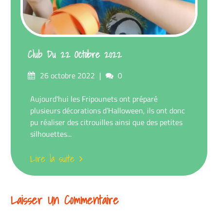
Club Du 22 Octobre 2022
Posté
commentaires
26 octobre 2022
0
sur
Aujourd'hui les Fripounets ont préparé
plusieurs décorations d’Halloween, ils ont donc
pu réaliser des citrouilles ainsi que des petites
silhouettes...
Lire la suite
Laisser Un Commentaire