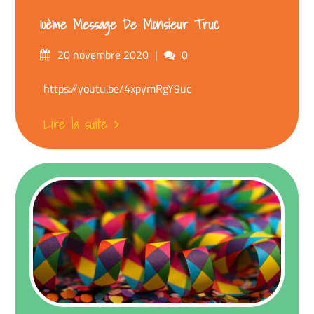
10ème Message De Monsieur Truc
Posté
commentaires
20 novembre 2020
0
sur
https://youtu.be/4xpymRgY9uc
Lire la suite