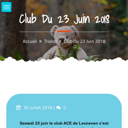
Aller
au
Club Du 23 Juin 2018
contenu
Accueil
Triolos
Club Du 23 Juin 2018
Posté
commentaires
30 juillet 2018
0
sur
Samedi 23 juin le club ACE de Lesneven c’est