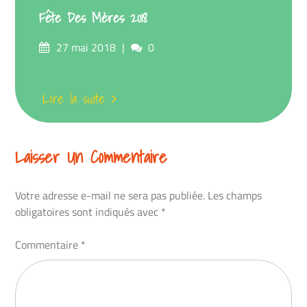
Fête Des Mères 2018
Posté
commentaires
27 mai 2018
0
sur
Lire la suite
Laisser Un Commentaire
Votre adresse e-mail ne sera pas publiée.
Les champs
obligatoires sont indiqués avec
*
Commentaire
*