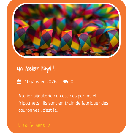
Un Atelier Royal !
Posté
commentaires
10 janvier 2026
0
sur
Atelier bijouterie du côté des perlins et
fripounets ! Ils sont en train de fabriquer des
couronnes : c'est la...
Lire la suite