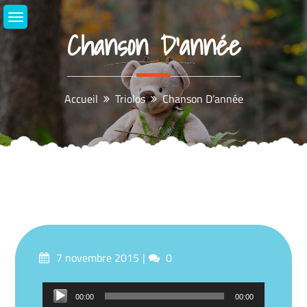
Aller
au
Chanson D’année
contenu
Accueil
Triolos
Chanson D’année
Posté
commentaires
7 novembre 2015
0
sur
Lecteur
00:00
00:00
audio