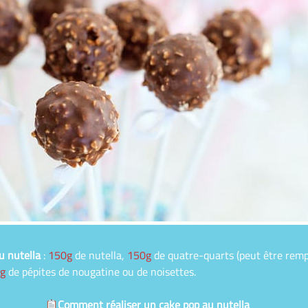
u nutella
:
150g
de nutella,
150g
de quatre-quarts (peut être remp
g
de pépites de nougatine ou de noisettes.
Comment réaliser un cake pop au nutella