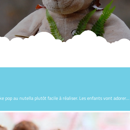
ke pop au nutella plutôt facile à réaliser. Les enfants vont adorer… 