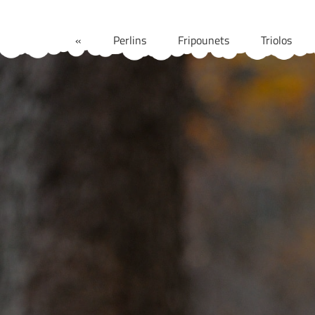
Aller
au
«
Perlins
Fripounets
Triolos
contenu