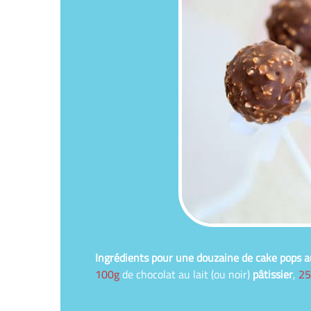
Ingrédients pour une douzaine de cake pops a
100g
de chocolat au lait (ou noir)
pâtissier
,
25