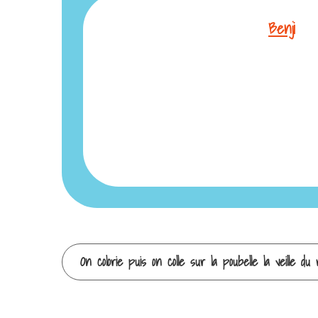
Benji
Continuer
On colorie puis on colle sur la poubelle la veille du
la