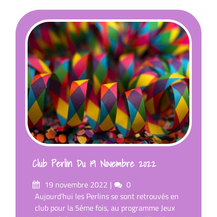
Club Perlin Du 19 Novembre 2022
Posté
commentaires
19 novembre 2022
0
sur
Aujourd’hui les Perlins se sont retrouvés en
club pour la 5éme fois, au programme Jeux