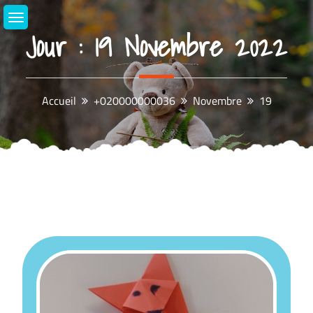
Aller
au
Jour :
19 Novembre 2022
contenu
Accueil
+020000000036
Novembre
19