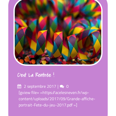
C’est La Rentrée !
Posté
commentaires
2 septembre 2017
0
sur
[gview file= »https://acelesneven.fr/wp-
content/uploads/2017/09/Grande-affiche-
portrait-Fete-du-jeu-2017.pdf »]