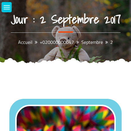
Aller
au
Jour :
2 Septembre 2017
contenu
Accueil
+020000000047
Septembre
2