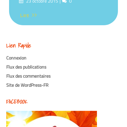
Posté
commentaires
23 octobre 2015
0
sur
Lire >>
Lien Rapide
Connexion
Flux des publications
Flux des commentaires
Site de WordPress-FR
FACEBOOK