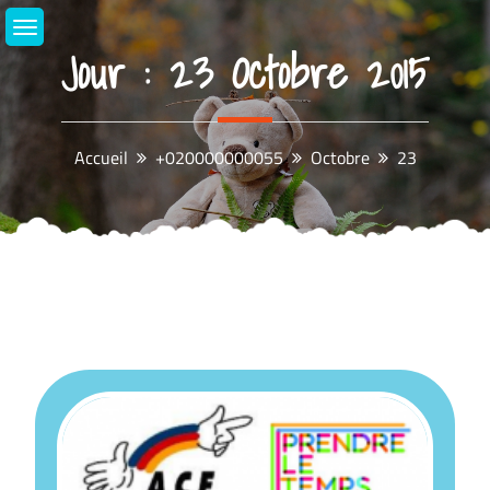
Aller
au
Jour :
23 Octobre 2015
contenu
Accueil
+020000000055
Octobre
23