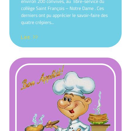
environ 200 convives, au libre-service du
collège Saint François – Notre Dame . Ces
derniers ont pu apprécier le savoir-faire des
quatre crêpiers...
Lire >>