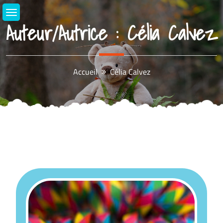
Aller
au
Auteur/autrice :
Célia Calvez
contenu
Accueil
Célia Calvez