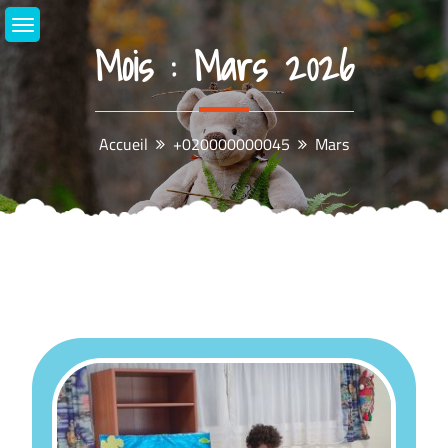
Aller
au
Mois :
Mars 2026
contenu
Accueil
+020000000045
Mars