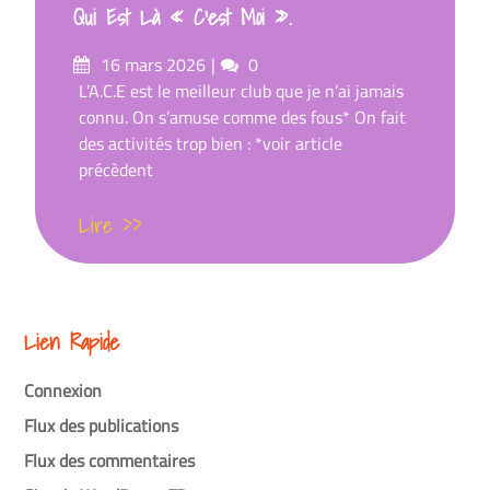
Qui Est Là « C’est Moi ».
Posté
commentaires
16 mars 2026
0
sur
L’A.C.E est le meilleur club que je n’ai jamais
connu. On s’amuse comme des fous* On fait
des activités trop bien : *voir article
précèdent
Lire >>
Lien Rapide
Connexion
Flux des publications
Flux des commentaires